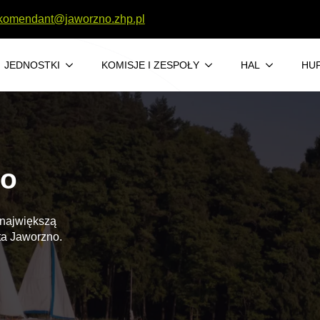
komendant@jaworzno.zhp.pl
JEDNOSTKI
KOMISJE I ZESPOŁY
HAL
HUF
no
 największą
ta Jaworzno.