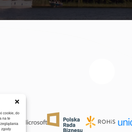
ki cookie, do
a na te
rzeglądania
e zgody